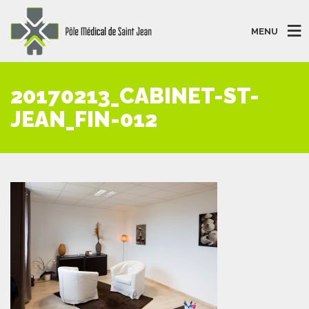
MENU
20170213_CABINET-ST-
JEAN_FIN-012